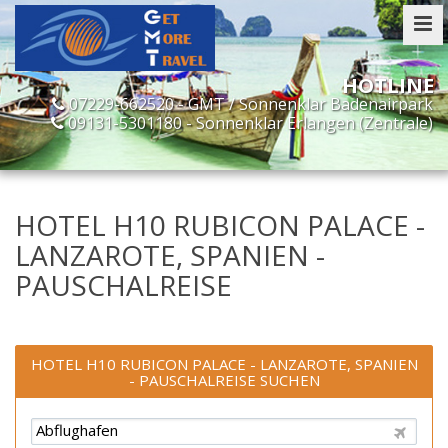
07229-662520 - GMT / Sonnenklar Badenairpark
09131-5301180 - Sonnenklar Erlangen (Zentrale)
HOTEL H10 RUBICON PALACE -
LANZAROTE, SPANIEN -
PAUSCHALREISE
HOTEL H10 RUBICON PALACE - LANZAROTE, SPANIEN
- PAUSCHALREISE SUCHEN