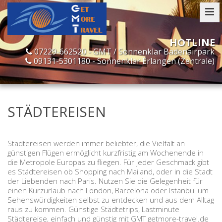
07229-662520 - GMT / Sonnenklar Badenairpark
09131-5301180 - Sonnenklar Erlangen (Zentrale)
STÄDTEREISEN
Städtereisen werden immer beliebter, die Vielfalt an
günstigen Flügen ermöglicht kurzfristig am Wochenende in
die Metropole Europas zu fliegen. Für jeder Geschmack gibt
es Städtereisen ob Shopping nach Mailand, oder in die Stadt
der Liebenden nach Paris. Nutzen Sie die Gelegenheit für
einen Kurzurlaub nach London, Barcelona oder Istanbul um
Sehenswürdigkeiten selbst zu entdecken und aus dem Alltag
raus zu kommen. Günstige Städtetrips, Lastminute
Städtereise, einfach und günstig mit GMT getmore-travel.de