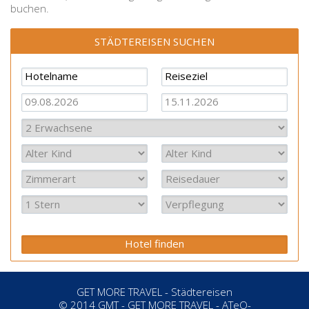
buchen.
STÄDTEREISEN SUCHEN
GET MORE TRAVEL - Städtereisen
©
2014
GMT - GET MORE TRAVEL
-
ATeO-