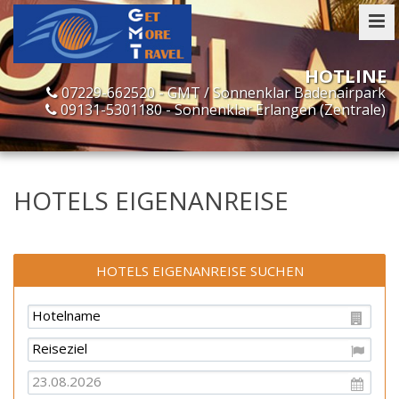
07229-662520 - GMT / Sonnenklar Badenairpark
09131-5301180 - Sonnenklar Erlangen (Zentrale)
HOTELS EIGENANREISE
HOTELS EIGENANREISE SUCHEN