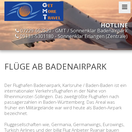
07229-662520 - GMT / Sonnenklar Badenairpark
09131-5301180 - Sonnenklar Erlangen (Zentrale)
FLÜGE AB BADENAIRPARK
Der Flughafen Badenairpark, Karlsruhe / Baden-Baden ist ein
internationaler Verkehrsflughafen in der Nähe von
Rheinmünster-Söllingen. Das zweitgrößte Flughafen nach
passagierzahlen in Baden-Württemberg. Das Areal was
früher ein Militärgelände war wird heute als Baden-Airpark
bezeichnet.
Fluggesellschaften wie, Germania, Germanwings, Eurowings,
Turkish Airlines und der billig Flug Anbieter Ryanair bauen