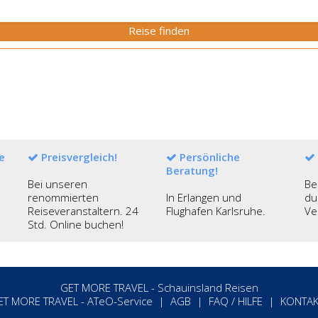
e
Preisvergleich!
Persönliche
Beratung!
Bei unseren
Be
renommierten
In Erlangen und
du
Reiseveranstaltern. 24
Flughafen Karlsruhe.
Ve
Std. Online buchen!
GET MORE TRAVEL - Schauinsland Reisen
ET MORE TRAVEL
-
ATeO-Service
|
AGB
|
FAQ / HILFE
|
KONTAK