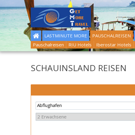
LASTMINUTE MORE
PAUSCHALREISEN
Pauschalreisen
RIU Hotels
Iberostar Hotels
SCHAUINSLAND REISEN