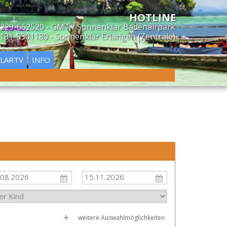
229-662520 - GMT / Sonnenklar Badenairpark
131-5301180 - Sonnenklar Erlangen (Zentrale)
LARTV
INFO
weitere Auswahlmöglichkeiten