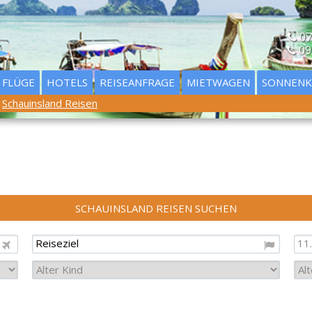
07
09
FLÜGE
HOTELS
REISEANFRAGE
MIETWAGEN
SONNENK
Schauinsland Reisen
SCHAUINSLAND REISEN SUCHEN