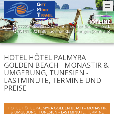
07229-662520 - GMT / Sonnenklar Badenairpark
09131-5301180 - Sonnenklar Erlangen (Zentrale)
HOTEL HÔTEL PALMYRA
GOLDEN BEACH - MONASTIR &
UMGEBUNG, TUNESIEN -
LASTMINUTE, TERMINE UND
PREISE
HOTEL HÔTEL PALMYRA GOLDEN BEACH - MONASTIR
& UMGEBUNG, TUNESIEN - LASTMINUTE, TERMINE