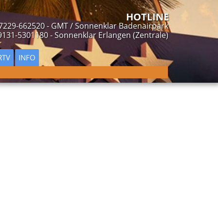
7229-662520 - GMT / Sonnenklar Badenairpark
9131-5301180 - Sonnenklar Erlangen (Zentrale)
RTV
INFO