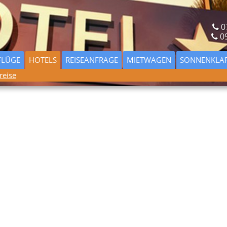
0
0
FLÜGE
HOTELS
REISEANFRAGE
MIETWAGEN
SONNENKLA
reise