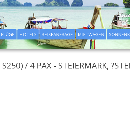
07
09
FLÜGE
HOTELS
REISEANFRAGE
MIETWAGEN
SONNENK
50) / 4 PAX - STEIERMARK, ?ST