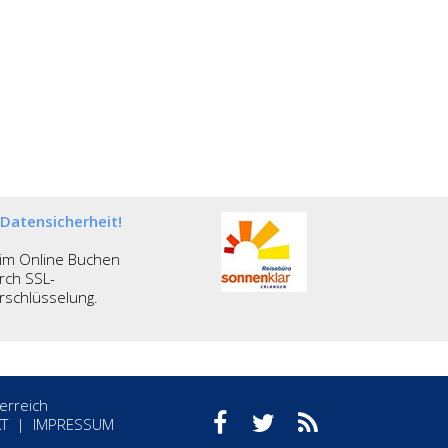
Datensicherheit!
im Online Buchen
rch SSL-
rschlüsselung.
erreich
T
|
IMPRESSUM