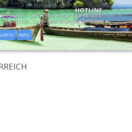
229-662520 - GMT / Sonnenklar Badenairpark
131-5301180 - Sonnenklar Erlangen (Zentrale)
LARTV
INFO
ERREICH