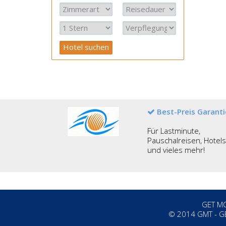
Best-Preis Garanti
Für Lastminute,
Pauschalreisen, Hotels
und vieles mehr!
GET MO
©
2014
GMT - G