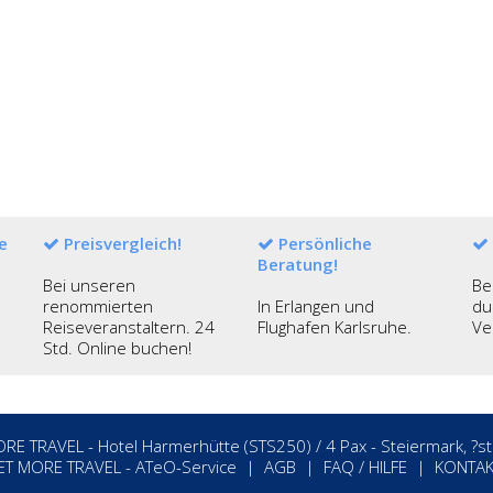
e
Preisvergleich!
Persönliche
Beratung!
Bei unseren
Be
renommierten
In Erlangen und
du
Reiseveranstaltern. 24
Flughafen Karlsruhe.
Ve
Std. Online buchen!
RE TRAVEL - Hotel Harmerhütte (STS250) / 4 Pax - Steiermark, ?st
ET MORE TRAVEL
-
ATeO-Service
|
AGB
|
FAQ / HILFE
|
KONTAK