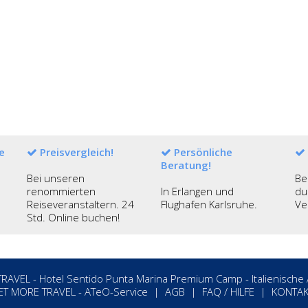
e
Preisvergleich!
Persönliche
Beratung!
Bei unseren
Be
renommierten
In Erlangen und
du
Reiseveranstaltern. 24
Flughafen Karlsruhe.
Ve
Std. Online buchen!
AVEL - Hotel Sentido Punta Marina Premium Camp - Italienische Ad
ET MORE TRAVEL
-
ATeO-Service
|
AGB
|
FAQ / HILFE
|
KONTAK