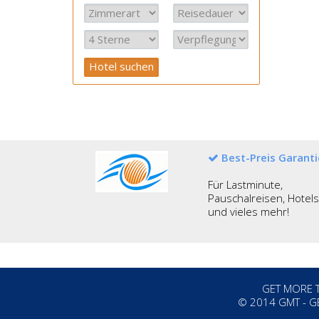
Best-Preis Garanti
Für Lastminute,
Pauschalreisen, Hotels
und vieles mehr!
GET MORE TR
©
2014
GMT - G