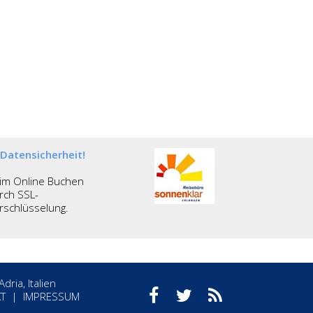
Datensicherheit!
im Online Buchen
rch SSL-
rschlüsselung.
ria, Italien
T
|
IMPRESSUM