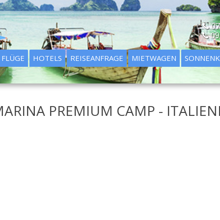
07
09
FLÜGE
HOTELS
REISEANFRAGE
MIETWAGEN
SONNENK
RINA PREMIUM CAMP - ITALIENI