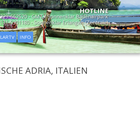
229-662520 - GMT / Sonnenklar Badenairpark
131-5301180 - Sonnenklar Erlangen (Zentrale)
LARTV
INFO
SCHE ADRIA, ITALIEN